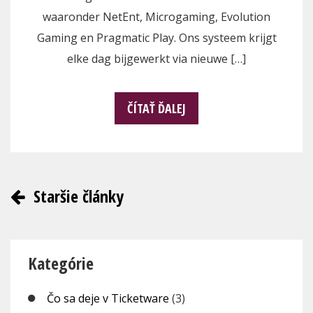
waaronder NetEnt, Microgaming, Evolution
Gaming en Pragmatic Play. Ons systeem krijgt
elke dag bijgewerkt via nieuwe […]
ČÍTAŤ ĎALEJ
Staršie články
Kategórie
Čo sa deje v Ticketware
(3)