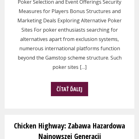
Poker Selection and Event Offerings Security
Measures for Players Bonus Structures and
Marketing Deals Exploring Alternative Poker
Sites For poker enthusiasts searching for
alternatives apart from exclusion systems,
numerous international platforms function
beyond the Gamstop scheme structure. Such
poker sites […]
ČÍTAŤ ĎALEJ
Chicken Highway: Zabawa Hazardowa
Najnowszej Generacji