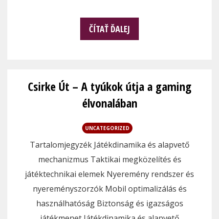
ČÍTAŤ ĎALEJ
Csirke Út – A tyúkok útja a gaming
élvonalában
UNCATEGORIZED
Tartalomjegyzék Játékdinamika és alapvető
mechanizmus Taktikai megközelítés és
játéktechnikai elemek Nyeremény rendszer és
nyereményszorzók Mobil optimalizálás és
használhatóság Biztonság és igazságos
játékmenet Játékdinamika és alapvető