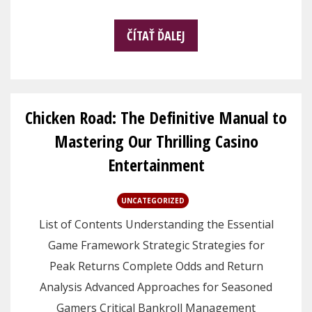
ČÍTAŤ ĎALEJ
Chicken Road: The Definitive Manual to
Mastering Our Thrilling Casino
Entertainment
UNCATEGORIZED
List of Contents Understanding the Essential
Game Framework Strategic Strategies for
Peak Returns Complete Odds and Return
Analysis Advanced Approaches for Seasoned
Gamers Critical Bankroll Management