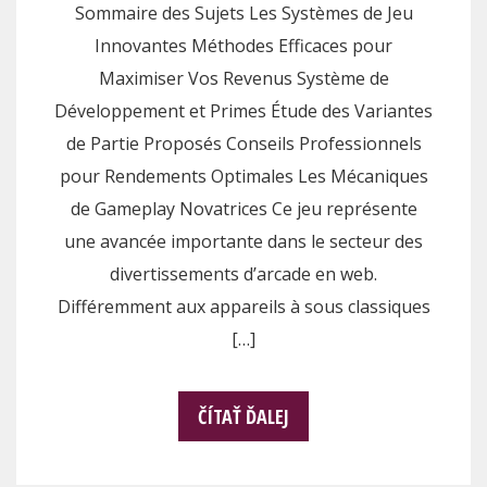
Sommaire des Sujets Les Systèmes de Jeu
Innovantes Méthodes Efficaces pour
Maximiser Vos Revenus Système de
Développement et Primes Étude des Variantes
de Partie Proposés Conseils Professionnels
pour Rendements Optimales Les Mécaniques
de Gameplay Novatrices Ce jeu représente
une avancée importante dans le secteur des
divertissements d’arcade en web.
Différemment aux appareils à sous classiques
[…]
ČÍTAŤ ĎALEJ