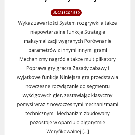
UNCATEGORIZED
Wykaz zawartości System rozgrywki a także
niepowtarzalne funkcje Strategie
maksymalizacji wygranych Porównanie
parametrów z innymi innymi grami
Mechanizmy nagród a także multiplikatory
Poprawa gry gracza Zasady zabawy i
wyjątkowe funkcje Niniejsza gra przedstawia
nowczesne rozwiązanie do segmentu
wyścigowych gier, zestawiając klasyczny
pomysł wraz z nowoczesnymi mechanizmami
technicznymi. Mechanizm zbudowany
pozostaje w oparciu o algorytmie
Weryfikowalnej […]