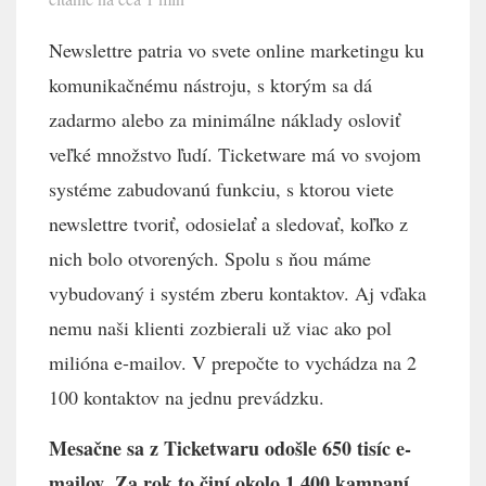
Newslettre patria vo svete online marketingu ku
komunikačnému nástroju, s ktorým sa dá
zadarmo alebo za minimálne náklady osloviť
veľké množstvo ľudí. Ticketware má vo svojom
systéme zabudovanú funkciu, s ktorou viete
newslettre tvoriť, odosielať a sledovať, koľko z
nich bolo otvorených. Spolu s ňou máme
vybudovaný i systém zberu kontaktov. Aj vďaka
nemu naši klienti zozbierali už viac ako pol
milióna e-mailov. V prepočte to vychádza na 2
100 kontaktov na jednu prevádzku.
Mesačne sa z Ticketwaru odošle 650 tisíc e-
mailov.
Za rok to činí okolo 1 400 kampaní.