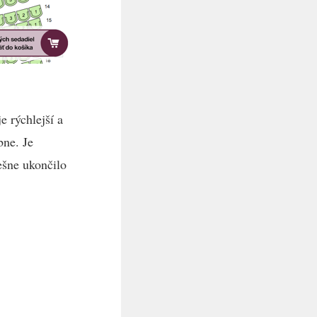
e rýchlejší a
bne. Je
ešne ukončilo