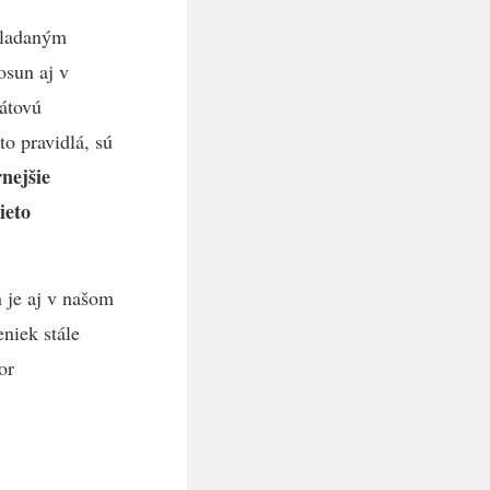
kladaným
osun aj v
dátovú
o pravidlá, sú
nejšie
ieto
ň je aj v našom
eniek stále
or