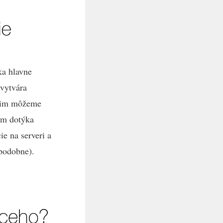
ka hlavne
 vytvára
y im môžeme
kom dotýka
ie na serveri a
 podobne).