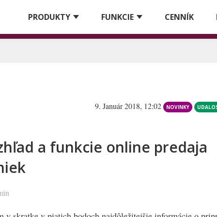
PRODUKTY
FUNKCIE
CENNÍK
9. Január 2018, 12:02
NOVINKY
UDALOS
hľad a funkcie online predaja
niek
 min
v skratke v piatich bodoch najdôležitejšie informácie o pri