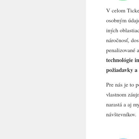
V celom Ticke
osobným údajo
iných oblastia
náročnosť, dos
penalizované a
technológie i
požiadavky a 
Pre nás je to 
vlastnom záujm
narastá a aj m
návštevníkov.