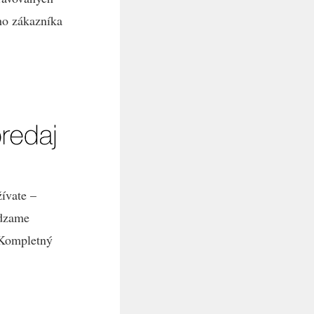
ho zákazníka
ívate –
ádzame
. Kompletný