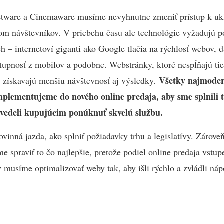
tware a Cinemaware musíme nevyhnutne zmeniť prístup k u
m návštevníkov. V priebehu času ale technológie vyžadujú p
ch – internetoví giganti ako Google tlačia na rýchlosť webov, 
tupnosť z mobilov a podobne. Webstránky, ktoré nespĺňajú tiet
Všetky najmoder
 získavajú menšiu návštevnosť aj výsledky.
mplementujeme do nového online predaja, aby sme splnili t
vedeli kupujúcim ponúknuť skvelú službu.
povinná jazda, ako splniť požiadavky trhu a legislatívy. Zárove
e spraviť to čo najlepšie, pretože podiel online predaja vstup
y musíme optimalizovať weby tak, aby išli rýchlo a zvládli náp