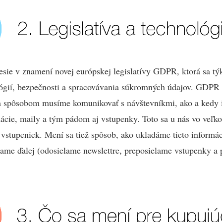
sie v znamení novej európskej legislatívy GDPR, ktorá sa tý
lógií, bezpečnosti a spracovávania súkromných údajov. GDPR
m spôsobom musíme komunikovať s návštevníkmi, ako a ked
mácie, maily a tým pádom aj vstupenky. Toto sa u nás vo veľ
 vstupeniek. Mení sa tiež spôsob, ako ukladáme tieto informác
vame ďalej (odosielame newslettre, preposielame vstupenky a