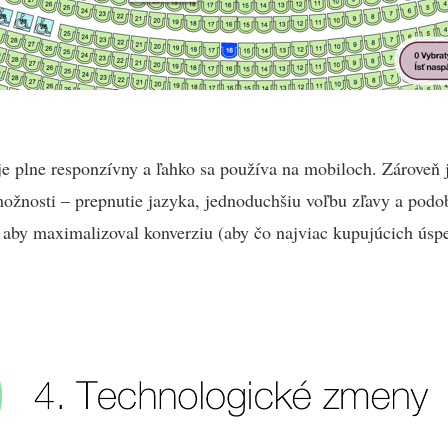
e plne responzívny a ľahko sa používa na mobiloch. Zároveň j
ožnosti – prepnutie jazyka, jednoduchšiu voľbu zľavy a podo
 aby maximalizoval konverziu (aby čo najviac kupujúcich úsp