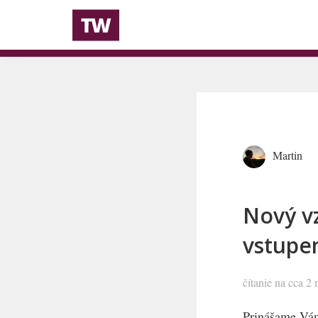
Martin
Nový vz
vstupe
čítanie na cca 2
Prinášame Vám 