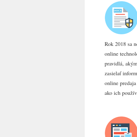
Rok 2018 sa ne
online techno
pravidlá, aký
zasielať infor
online predaja
ako ich použí