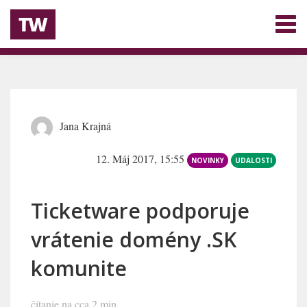
Jana Krajná
12. Máj 2017, 15:55
NOVINKY
UDALOSTI
Ticketware podporuje
vrátenie domény .SK
komunite
čítanie na cca 2 min